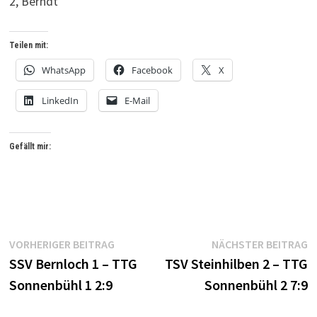
2, Berndt
Teilen mit:
WhatsApp
Facebook
X
LinkedIn
E-Mail
Gefällt mir:
Beitrags-
Vorheriger
N
VORHERIGER BEITRAG
NÄCHSTER BEITRAG
Beitrag:
B
SSV Bernloch 1 – TTG
TSV Steinhilben 2 – TTG
Navigation
Sonnenbühl 1 2:9
Sonnenbühl 2 7:9