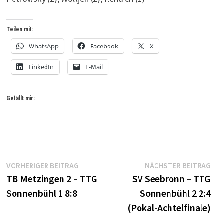
Teilen mit:
WhatsApp
Facebook
X
LinkedIn
E-Mail
Gefällt mir:
Beitrags-
Vorheriger
N
VORHERIGER BEITRAG
NÄCHSTER BEITRAG
Beitrag:
B
TB Metzingen 2 – TTG
SV Seebronn – TTG
Navigation
Sonnenbühl 1 8:8
Sonnenbühl 2 2:4
(Pokal-Achtelfinale)