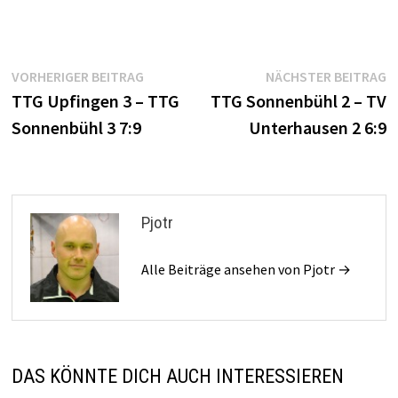
Beitrags-
Vorheriger
N
VORHERIGER BEITRAG
NÄCHSTER BEITRAG
Beitrag:
B
TTG Upfingen 3 – TTG
TTG Sonnenbühl 2 – TV
Navigation
Sonnenbühl 3 7:9
Unterhausen 2 6:9
Pjotr
Alle Beiträge ansehen von Pjotr →
DAS KÖNNTE DICH AUCH INTERESSIEREN