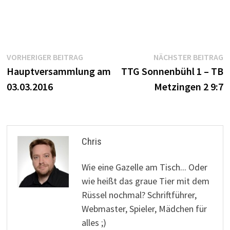
Beitrags-
Vorheriger
N
VORHERIGER BEITRAG
NÄCHSTER BEITRAG
Beitrag:
B
Hauptversammlung am
TTG Sonnenbühl 1 – TB
Navigation
03.03.2016
Metzingen 2 9:7
Chris
Wie eine Gazelle am Tisch... Oder
wie heißt das graue Tier mit dem
Rüssel nochmal? Schriftführer,
Webmaster, Spieler, Mädchen für
alles ;)