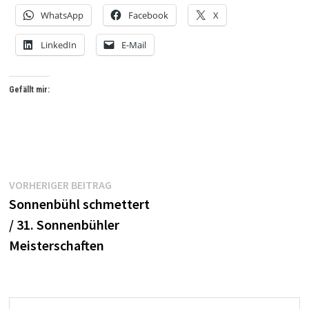
WhatsApp
Facebook
X
LinkedIn
E-Mail
Gefällt mir:
Beitrags-
Vorheriger
VORHERIGER BEITRAG
Beitrag:
Sonnenbühl schmettert
Navigation
/ 31. Sonnenbühler
Meisterschaften