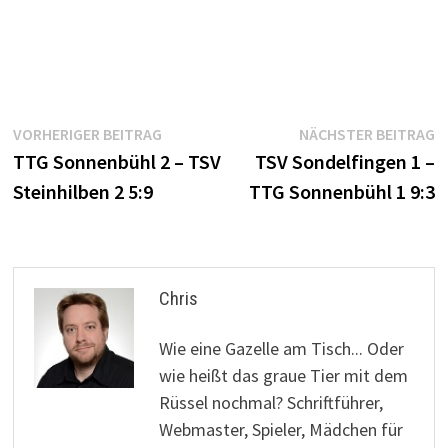
Beitrags-
Vorheriger
N
VORHERIGER BEITRAG
NÄCHSTER BEITRAG
Beitrag:
B
TTG Sonnenbühl 2 – TSV
TSV Sondelfingen 1 –
Navigation
Steinhilben 2 5:9
TTG Sonnenbühl 1 9:3
Chris
Wie eine Gazelle am Tisch... Oder
wie heißt das graue Tier mit dem
Rüssel nochmal? Schriftführer,
Webmaster, Spieler, Mädchen für